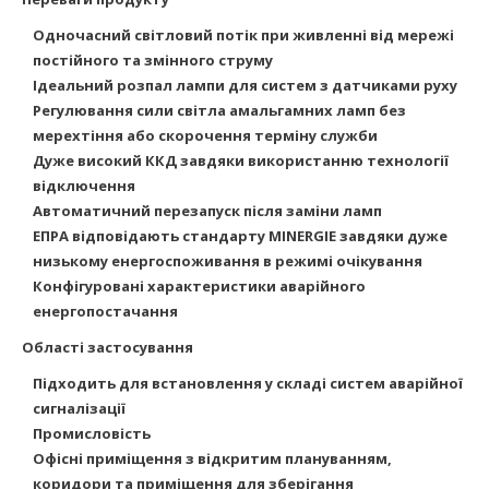
Одночасний світловий потік при живленні від мережі
постійного та змінного струму
Ідеальний розпал лампи для систем з датчиками руху
Регулювання сили світла амальгамних ламп без
мерехтіння або скорочення терміну служби
Дуже високий ККД завдяки використанню технології
відключення
Автоматичний перезапуск після заміни ламп
ЕПРА відповідають стандарту MINERGIE завдяки дуже
низькому енергоспоживання в режимі очікування
Конфігуровані характеристики аварійного
енергопостачання
Області застосування
Підходить для встановлення у складі систем аварійної
сигналізації
Промисловість
Офісні приміщення з відкритим плануванням,
коридори та приміщення для зберігання