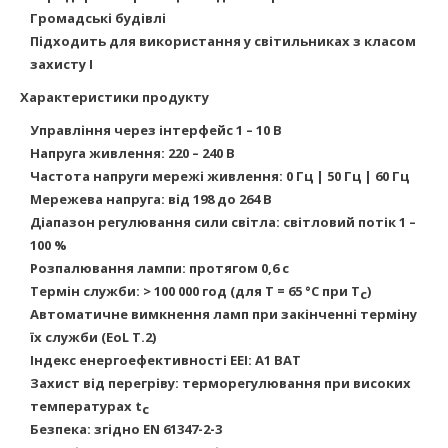
Громадські будівлі
Підходить для використання у світильниках з класом
захисту I
Характеристики продукту
Управління через інтерфейс 1 – 10 В
Напруга живлення: 220 – 240 В
Частота напруги мережі живлення: 0 Гц | 50 Гц | 60 Гц
Мережева напруга: від 198 до 264 В
Діапазон регулювання сили світла: світловий потік 1 –
100 %
Розпалювання лампи: протягом 0,6 с
Термін служби: > 100 000 год (для T = 65 °C при T
)
c
Автоматичне вимкнення ламп при закінченні терміну
їх служби (EoL T.2)
Індекс енергоефективності EEI: A1 BAT
Захист від перегріву: терморегулювання при високих
температурах t
c
Безпека: згідно EN 61347-2-3