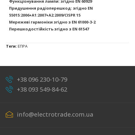
Функціонування лампи: згідно EN 60929
Придушення радіоперешкод: згідно EN
55015:2006+A1:2007+A2:2009/CISPR 15
Мережеві гармоніки згідно з EN 61000-3-2
Перешкодостійкість згідно з EN 61547
Теги:
ЕПРА
+38 096 230-10-79
+38 093 549-84-62
info@electrotrade.com.ua