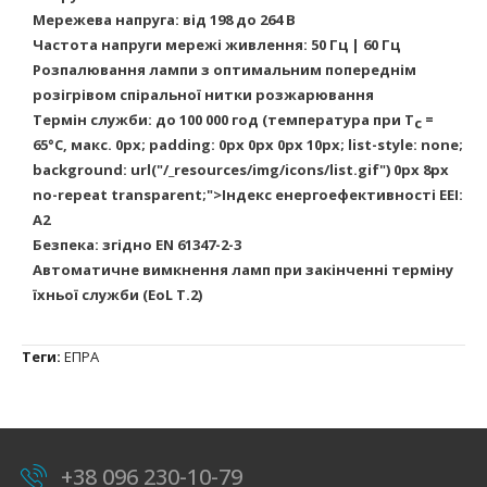
Мережева напруга: від 198 до 264 В
Частота напруги мережі живлення: 50 Гц | 60 Гц
Розпалювання лампи з оптимальним попереднім
розігрівом спіральної нитки розжарювання
Термін служби: до 100 000 год (температура при T
=
c
65°C, макс. 0px; padding: 0px 0px 0px 10px; list-style: none;
background: url("/_resources/img/icons/list.gif") 0px 8px
no-repeat transparent;">Індекс енергоефективності EEI:
A2
Безпека: згідно EN 61347-2-3
Автоматичне вимкнення ламп при закінченні терміну
їхньої служби (EoL T.2)
Теги:
ЕПРА
+38 096 230-10-79