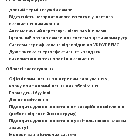
Довгий термін служби лампи
Відсутність несприятливого ефекту від частого
включення-вимикання
Автоматичний перезапуск після заміни ламп
Ідеальний розпал лампи для систем з датчиками руху
Система сертифікована відповідно до VDE/VDE EMC
Дуже висока енергоефективність завдяки
використанню технології відключення
Області застосування
Офісні приміщення з відкритим плануванням,
коридори та приміщення для зберігання
Громадські
будівлі
Денне освітлення
Підходить для використання як аварійне освітлення
(робота від постійного струму)
Підходить для використання у світильниках з класом
захисту I
Модернізація існуючих систем