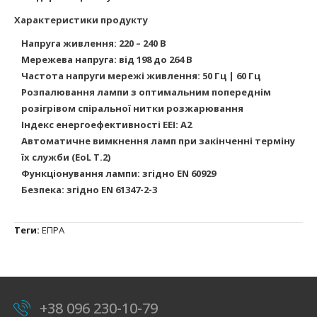
Характеристики продукту
Напруга живлення: 220 – 240 В
Мережева напруга: від 198 до 264 В
Частота напруги мережі живлення: 50 Гц | 60 Гц
Розпалювання лампи з оптимальним попереднім
розігрівом спіральної нитки розжарювання
Індекс енергоефективності EEI: A2
Автоматичне вимкнення ламп при закінченні терміну
їх служби (EoL T.2)
Функціонування лампи: згідно EN 60929
Безпека: згідно EN 61347-2-3
Теги:
ЕПРА
+38 096 230-10-79