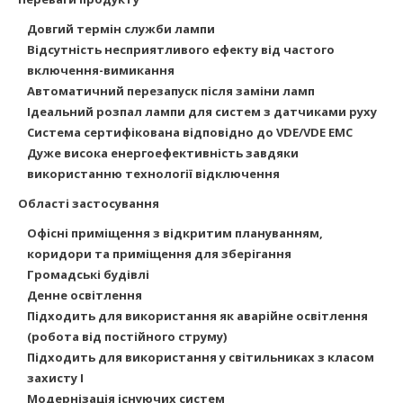
Довгий термін служби лампи
Відсутність несприятливого ефекту від частого
включення-вимикання
Автоматичний перезапуск після заміни ламп
Ідеальний розпал лампи для систем з датчиками руху
Система сертифікована відповідно до VDE/VDE EMC
Дуже висока енергоефективність завдяки
використанню технології відключення
Області застосування
Офісні приміщення з відкритим плануванням,
коридори та приміщення для зберігання
Громадські
будівлі
Денне освітлення
Підходить для використання як аварійне освітлення
(робота від постійного струму)
Підходить для використання у світильниках з класом
захисту I
Модернізація існуючих систем