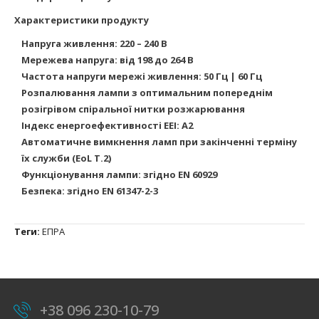
Характеристики продукту
Напруга живлення: 220 – 240 В
Мережева напруга: від 198 до 264 В
Частота напруги мережі живлення: 50 Гц | 60 Гц
Розпалювання лампи з оптимальним попереднім
розігрівом спіральної нитки розжарювання
Індекс енергоефективності EEI: A2
Автоматичне вимкнення ламп при закінченні терміну
їх служби (EoL T.2)
Функціонування лампи: згідно EN 60929
Безпека: згідно EN 61347-2-3
Теги:
ЕПРА
+38 096 230-10-79