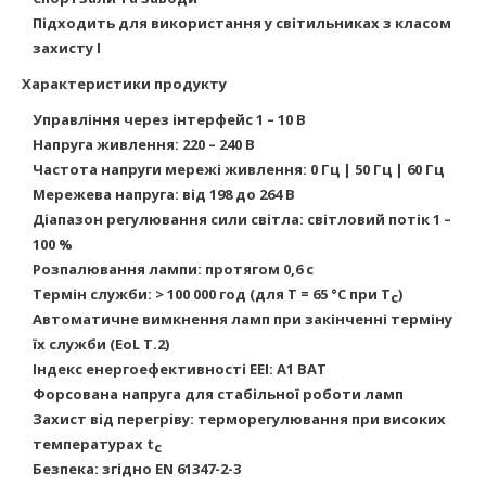
Підходить для використання у світильниках з класом
захисту I
Характеристики продукту
Управління через інтерфейс 1 – 10 В
Напруга живлення: 220 – 240 В
Частота напруги мережі живлення: 0 Гц | 50 Гц | 60 Гц
Мережева напруга: від 198 до 264 В
Діапазон регулювання сили світла: світловий потік 1 –
100 %
Розпалювання лампи: протягом 0,6 с
Термін служби: > 100 000 год (для T = 65 °C при T
)
c
Автоматичне вимкнення ламп при закінченні терміну
їх служби (EoL T.2)
Індекс енергоефективності EEI: A1 BAT
Форсована напруга для стабільної роботи ламп
Захист від перегріву: терморегулювання при високих
температурах t
c
Безпека: згідно EN 61347-2-3