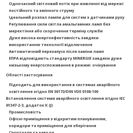
Одночасний світловий потік при живленні від мережі
постійного та змінного струму
Ідеальний розпал лампи для систем з датчиками руху
Регулювання сили світла амальгамних ламп без
мерехтіння або скорочення терміну служби
Дуже висока енергоефективність завдяки
використанню технології відключення
Автоматичний перезапуск після заміни ламп
ЕПРА відповідають стандарту MINERGIE завдяки дуже
низькому енергоспоживання в режимі
очікування
Області застосування
Підходить для використання в системах аварійного
освітлення згідно EN 50172/DIN VDE 0108-100
Встановлення системи аварійного освітлення згідно IEC
61347-2-3, додаток К (J)
Промисловість
Офісні приміщення з відкритим плануванням,
коридори та приміщення для зберігання
Спортзали та заводи