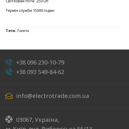
Світловий потік 250 Lm
Термін служби 15000 годин
Теги:
Лампи
+38 096 230-10-79
+38 093 549-84-62
info@electrotrade.com.ua
03067, Україна,
м. Київ, вул. Виборгська 55/13