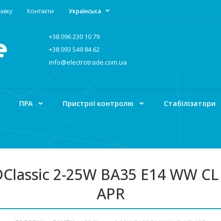
авку
Контакти
Українська
+38 096 230 10 79
+38 093 549 84 62
info@electrotrade.com.ua
ПРА
Пристрої контролю
Стабілізатори
Classic 2-25W BA35 E14 WW CL
APR