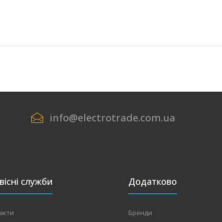
info@electrotrade.com.ua
вісні служби
Додатково
акти
Бренди