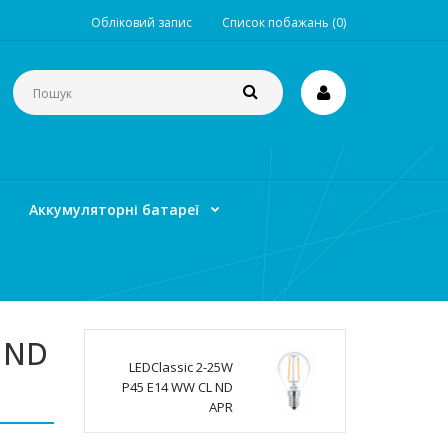
Обліковий запис
Список побажань (0)
Аккумуляторні батареї
 ND
LEDClassic 2-25W
P45 E14 WW CL ND
APR