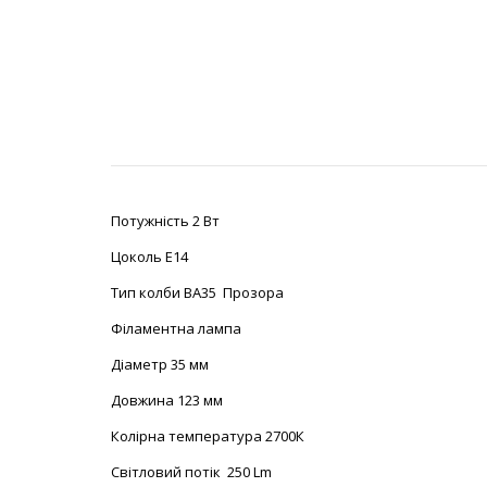
Потужність 2 Вт
Цоколь Е14
Тип колби BA35 Прозора
Філаментна лампа
Діаметр 35 мм
Довжина 123 мм
Колірна температура 2700К
Світловий потік 250 Lm