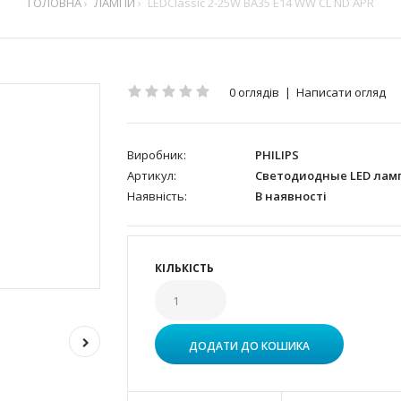
ГОЛОВНА
ЛАМПИ
LEDClassic 2-25W BA35 E14 WW CL ND APR
0 оглядів
|
Написати огляд
Виробник:
PHILIPS
Артикул:
Светодиодные LED лам
Наявність:
В наявності
КІЛЬКІСТЬ