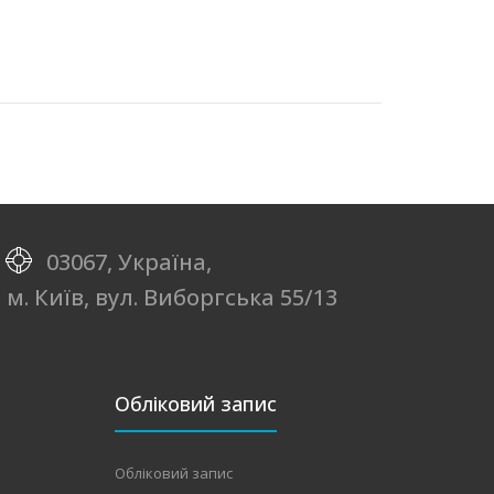
03067, Україна,
м. Київ, вул. Виборгська 55/13
Обліковий запис
Обліковий запис