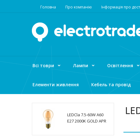
Головна
Про компанію
Інформація про дост
Всі товри
Лампи
Освітлення
Елементи живлення
Кебель та провід
LED
LEDCla 7.5-60W A60
E27 2000K GOLD APR