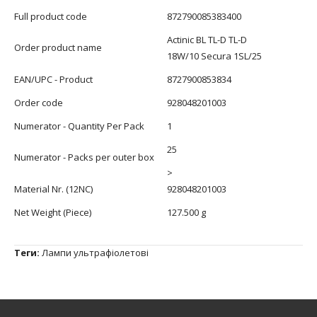
Full product code
872790085383400
Actinic BL TL-D TL-D
Order product name
18W/10 Secura 1SL/25
EAN/UPC - Product
8727900853834
Order code
928048201003
Numerator - Quantity Per Pack
1
25
Numerator - Packs per outer box
>
Material Nr. (12NC)
928048201003
Net Weight (Piece)
127.500 g
Теги:
Лампи ультрафіолетові