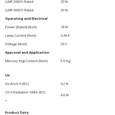
LLMF 2000 h Rated
20 %
LLMF 6000 h Rated
30 %
Operating and Electrical
Power (Rated) (Nom)
18 W
Lamp Current (Nom)
0.36 A
Voltage (Nom)
59 V
Approval and Application
Mercury (Hg) Content (Nom)
5.0 mg
UV
UV-B/UV-A (IEC)
0.2 %
UV-A Radiation 100Hr (IEC)
4.6 W
>
Product Data