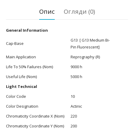
Опис
Огляди (0)
General Information
G13 [ G13 Medium Bi-
Cap-Base
Pin Fluorescent]
Main Application
Reprography (R)
Life To 50% Failures (Nom)
9000 h
Useful Life (Nom)
5000 h
Light Technical
Color Code
10
Color Designation
Actinic
Chromaticity Coordinate X (Nom)
220
Chromaticity Coordinate Y (Nom)
200