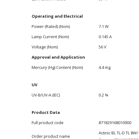
Operating and Electrical
Power (Rated) (Nom)
7.1 W
Lamp Current (Nom)
0.145 A
Voltage (Nom)
56 V
Approval and Application
Mercury (Hg) Content (Nom)
4.4 mg
UV
UV-B/UV-A (IEC)
0.2 %
Product Data
Full product code
871829168010900
Actinic BL TL-D TL 8W/
Order product name