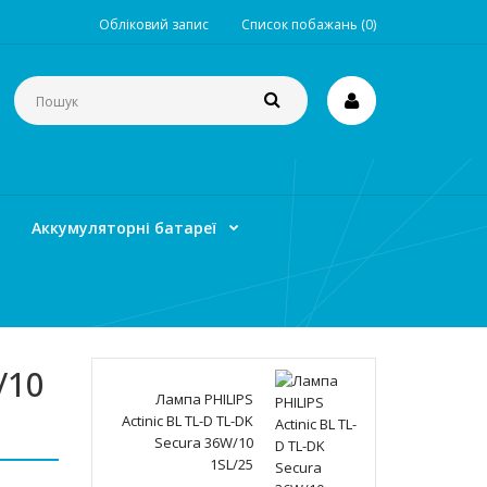
Обліковий запис
Список побажань (0)
Аккумуляторні батареї
/10
Лампа PHILIPS
Actinic BL TL-D TL-DK
Secura 36W/10
1SL/25