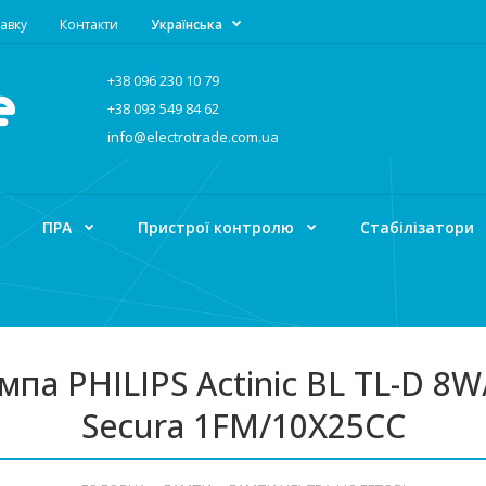
авку
Контакти
Українська
+38 096 230 10 79
+38 093 549 84 62
info@electrotrade.com.ua
ПРА
Пристрої контролю
Стабілізатори
мпа PHILIPS Actinic BL TL-D 8W
Secura 1FM/10X25CC