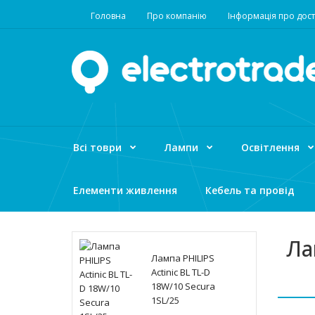
Головна
Про компанію
Інформація про дост
Всі товри
Лампи
Освітлення
Елементи живлення
Кебель та провід
Ла
Лампа PHILIPS
Actinic BL TL-D
18W/10 Secura
1SL/25