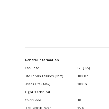
General Information
Cap-Base
G5 [ G5]
Life To 50% Failures (Nom)
10000 h
Useful Life ( Max)
3000 h
Light Technical
Color Code
10
LLMF 2000 h Rated
35 %