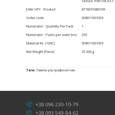
Secura 1FM/10X25CC
EAN/ UPC - Product
8718291680109
Order code
928011001029
Numerator - Quantity Per Pack
1
Numerator - Packs per outer box
250
Material Nr. (12NC)
928011001029
Net Weight (Piece)
25.300 g
Теги:
Лампи ультрафіолетові
+38 096 230-10-79
+38 093 549-84-62