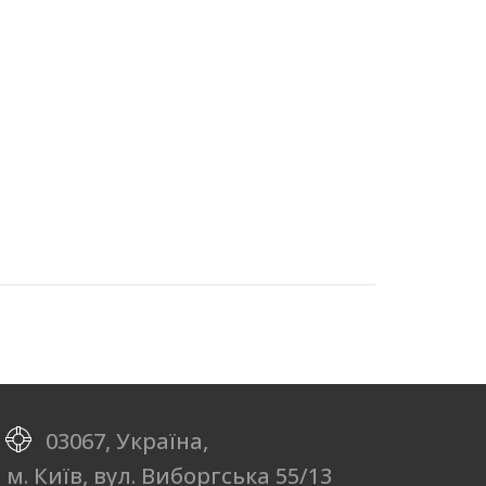
03067, Україна,
м. Київ, вул. Виборгська 55/13