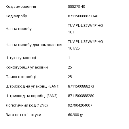
Код замовлення
888273 40
Код виробу
871150088827340
TUV PL-L 35W/4P HO
Назва виробу
1CT
TUV PL-L 35W/4P HO
Назва виробу для замовлення
1CT/25
Штук в упаковці
1
Конфігурація упаковки
25
Пачок в коробці
25
Штрихкод на упаковці (EAN1)
8711500888273
Штрихкод на коробці (EAN3)
8711500888280
Логістичний код (12NC)
927904204007
Вага нетто 1 штуки
60.900 gr