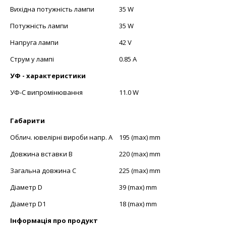
Вихідна потужність лампи
35 W
Потужність лампи
35 W
Напруга лампи
42 V
Струм у лампі
0.85 A
УФ - характеристики
УФ-C випромінювання
11.0 W
Габарити
Облич. ювелірні вироби напр. А
195 (max) mm
Довжина вставки В
220 (max) mm
Загальна довжина С
225 (max) mm
Діаметр D
39 (max) mm
Діаметр D1
18 (max) mm
Інформація про продукт