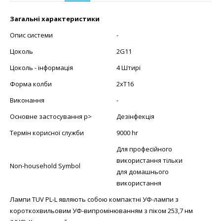
Загальні характеристики
Опис системи
-
Цоколь
2G11
Цоколь - інформація
4 Штирі
Форма колби
2xT16
Виконання
-
Основне застосування p>
Дезінфекція
Термін корисної служби
9000 hr
Для професійного
використання тільки
Non-household Symbol
для домашнього
використання
Лампи TUV PL-L являють собою компактні УФ-лампи з
короткохвильовим УФ-випромінюванням з піком 253,7 нм