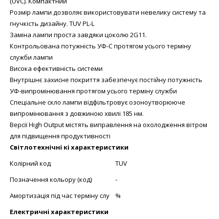
(UVC). Компактний
Розмір лампи дозволяє використовувати невелику систему та
гнучкість дизайну. TUV PL-L
Заміна лампи проста завдяки цоколю 2G11.
Контрольована потужність УФ-C протягом усього терміну
служби лампи
Висока ефективність системи
Внутрішнє захисне покриття забезпечує постійну потужність
УФ-випромінювання протягом усього терміну служби
Спеціальне скло лампи відфільтровує озоноутворююче
випромінювання з довжиною хвилі 185 нм.
Версії High Output містять виправлення на охолодження вітром
для підвищення продуктивності
Світлотехнічні кі характеристики
Колірний код
TUV
Позначення кольору (код)
-
Амортизація під час терміну слу
%
Електричні характеристики