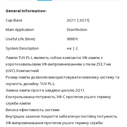
General Information-
Cap-Base
2G11 [ 2G11]
Main Application
Disinfection
Useful Life (Nom)
9000 h
System Description
на [ -]
Лампи TUV PL-L являють собою компактні УФ-лампи з
короткохвильовим УФ-випромінюванням з піком 253,7 нм
(UVC). Компактний
Розмір лампи дозволяє використовувати невелику систему та
гнучкість дизайну. TUV PL-L
Заміна лампи проста завдяки цоколю 2G11.
Контрольована потужність УФ-C протягом усього терміну
служби лампи
Висока ефективність системи
Внутрішнє захисне покриття забезпечує постійну потужність
УФ-випромінювання протягом усього терміну служби