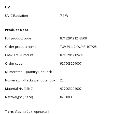
UV
UV-C Radiation
7.1 W
Product Data
Full product code
871829121248500
Order product name
TUV PL-L 24W/4P 1CT/25
EAN/UPC - Product
8718291212485
Order code
927903204007
Numerator - Quantity Per Pack
1
Numerator - Packs per outer box
25
Material Nr. (12NC)
927903204007
Net Weight (Piece)
82.000 g
Теги:
Лампи бактерицидні