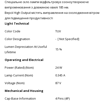
Спеціальне скло лампи відфільтровує озоноутворююче
випромінювання з довжиною хвилі 185 нм.
Версії High Output містять виправлення на охолодження вітром
для підвищення продуктивності
Light Technical
Color Code
TUV
Color Designation
- [ Not Specified]
Lumen Depreciation At Useful
15 %
Lifetime
Operating and Electrical
Power (Rated) (Nom)
24 W
Lamp Current (Nom)
0.345 A
Voltage (Nom)
87 V
Mechanical and Housing
Cap-Base Information
4 Pins (4P)