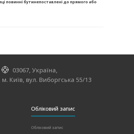
лиці повинні бутинепоставлені до прямого або
03067, Україна,
м. Київ, вул. Виборгська 55/13
Обліковий запис
Обліковий запис