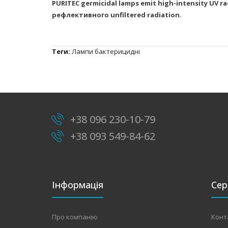
PURITEC germicidal lamps emit high-intensity UV r
рефлективного unfiltered radiation.
Теги:
Лампи бактерицидні
+38 096 230-10-79
+38 093 549-84-62
Інформація
Сер
Про компанію
Конт