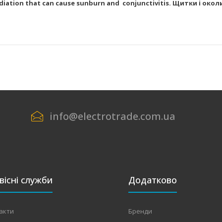
adiation that can cause sunburn and
conjunctivitis. Щитки і око
info@electrotrade.com.ua
вісні служби
Додатково
акти
Бренди