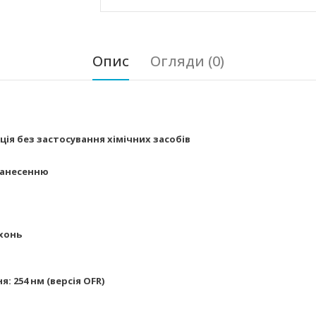
Опис
Огляди (0)
ія без застосування хімічних засобів
нанесенню
рхонь
 254 нм (версія OFR)