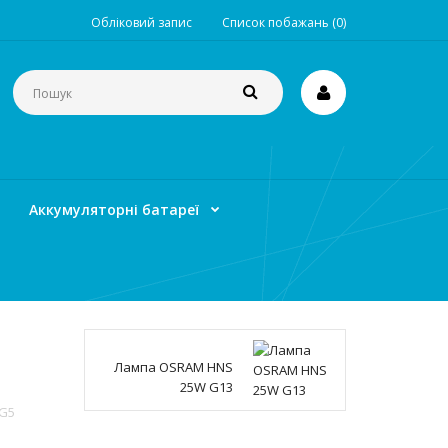
Обліковий запис
Список побажань (0)
Аккумуляторні батареї
Лампа OSRAM HNS
25W G13
G5