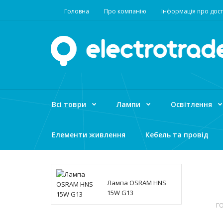
Головна
Про компанію
Інформація про дост
Всі товри
Лампи
Освітлення
Елементи живлення
Кебель та провід
Лампа OSRAM HNS
15W G13
Г