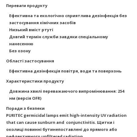
Переваги продукту
Ефективна та екологічно сприятлива дезінфекція без
застосування хімічних засобів
Низький вміст ртуті
Довгий термін служби завдяки спеціальному
нанесенню
Без озону
Області застосування
Ефективна дезінфекція повітря, води та поверхонь
Характеристики продукту
Довжина хвилі переважаючого випромінювання: 254
нм (версія OFR)
Поради з безпеки
PURITEC germicidal lamps emit high-intensity UV radiation
that can cause sunburn and
conjunctivitis. Щитки і
околиці повинні бутинепоставлені до прямого або
рефлективного unfiltered radiation.