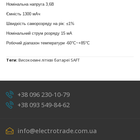
Номінальна напруга 3,6В
Ємність 1300 мАч
Швидкість саморозряду на рік: ≤1%
Номінальний струм розряду 15 мА
Робочий діапазон температури -60°C~+85°C
Теги:
Високоємні літієві батареї SAFT
+38 096 230-10-79
+38 093 549-84-62
info@electrotrade.com.ua