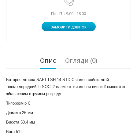
Пн - Пт: 9:00 - 18:00
ЗАМОВИТИ ДЗВІНОК
Опис
Огляди (0)
Батарея літієва SAFT LSH 14 STD С являє собою літій-
тіонілхлоридний Li-SOCL2 елемент живлення високої ємності зі
збільшеним струмом розряду.
Типорозмір С
Діаметр 26 мм
Висота 50,4 мм
Вага 51 г