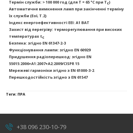
Термін служби: > 100 000 год (для T = 65 °C при T
)
c
Автоматичне вимкнення ламп при закінченні терміну
їх служби (EoL T.2)
Індекс енергоефективності EEI: A1 BAT
Захист від перегріву: терморегулювання при високих
температурах t
c
Безпека: згідно EN 61347-2-3
Функціонування лампи: згідно EN 60929
Придушення радіоперешкод: згідно EN
55015:2006+A1:2007+A2:2009/CISPR 15
Мережеві гармоніки згідно з EN 61000-3-2
Перешкодостійкість згідно з EN 61547
Теги:
ПРА
+38 096 230-10-79