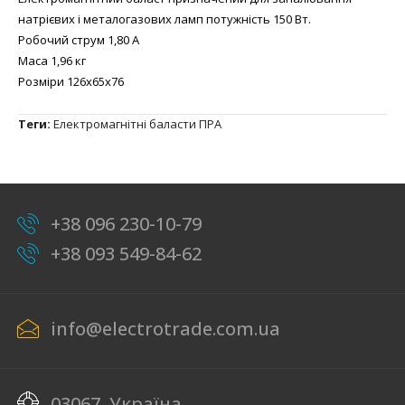
натрієвих і металогазових ламп потужність 150 Вт.
Робочий струм 1,80 А
Маса 1,96 кг
Розміри 126х65х76
Теги:
Електромагнітні баласти ПРА
+38 096 230-10-79
+38 093 549-84-62
info@electrotrade.com.ua
03067, Україна,