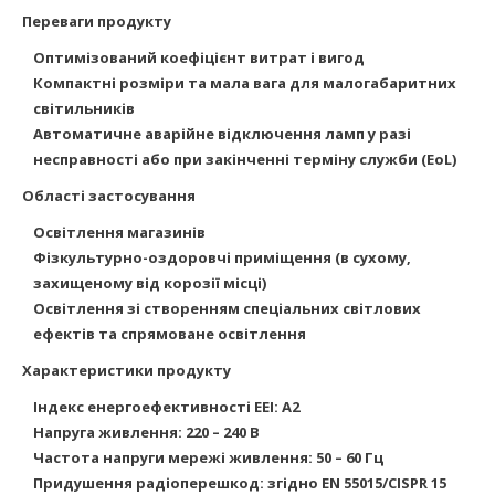
Переваги продукту
Оптимізований коефіцієнт витрат і вигод
Компактні розміри та мала вага для малогабаритних
світильників
Автоматичне аварійне відключення ламп у разі
несправності або при закінченні терміну служби (EoL)
Області застосування
Освітлення магазинів
Фізкультурно-оздоровчі приміщення (в сухому,
захищеному від корозії місці)
Освітлення зі створенням спеціальних світлових
ефектів та спрямоване освітлення
Характеристики продукту
Індекс
енергоефективності EEI: A2
Напруга живлення: 220 – 240 В
Частота напруги мережі живлення: 50 – 60 Гц
Придушення радіоперешкод: згідно EN 55015/CISPR 15