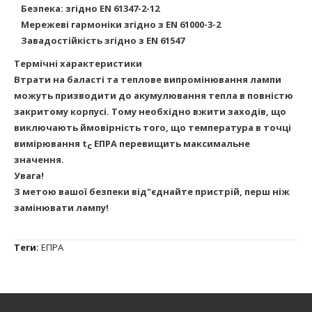
Безпека: згідно EN 61347-2-12
Мережеві гармоніки згідно з EN 61000-3-2
Завадостійкість згідно з EN 61547
Термічні характеристики
Втрати на баласті та теплове випромінювання лампи
можуть призводити до акумулювання тепла в повністю
закритому корпусі. Тому необхідно вжити заходів, що
виключають ймовірність того, що температура в точці
вимірювання t
ЕПРА перевищить максимальне
c
значення.
Увага!
З метою вашої безпеки від"єднайте пристрій, перш ніж
замінювати лампу!
Теги:
ЕПРА