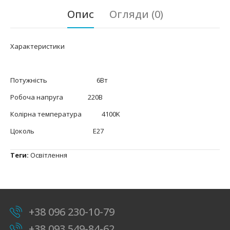
Опис
Огляди (0)
Характеристики
Потужність 6Вт
Робоча напруга 220В
Колірна температура 4100K
Цоколь
E27
Теги:
Освітлення
+38 096 230-10-79
+38 093 549-84-62