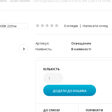
ВНА
ОСВІТЛЕННЯ
Світлодіодна LED лампа R39 AL 4W 220В E14 4100К
0 оглядів
|
Написати огляд
Артикул:
Освещение
Наявність:
В наявності
КІЛЬКІСТЬ
ДО СПИСКУ
ПОРІВНЯТИ