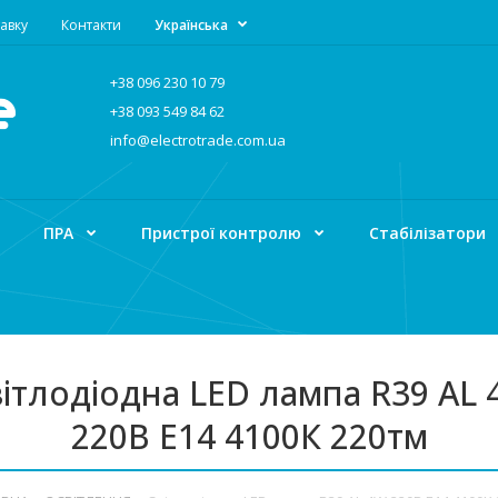
авку
Контакти
Українська
+38 096 230 10 79
+38 093 549 84 62
info@electrotrade.com.ua
ПРА
Пристрої контролю
Стабілізатори
ітлодіодна LED лампа R39 AL
220В E14 4100К 220тм