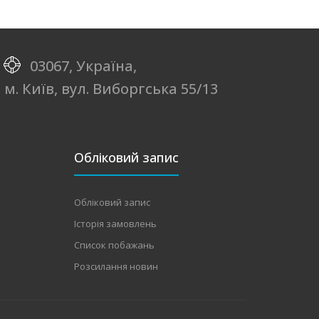
03067, Україна,
м. Київ, вул. Виборгська 55/13
Обліковий запис
Обліковий запис
Історія замовлень
Список побажань
Розсилання новин