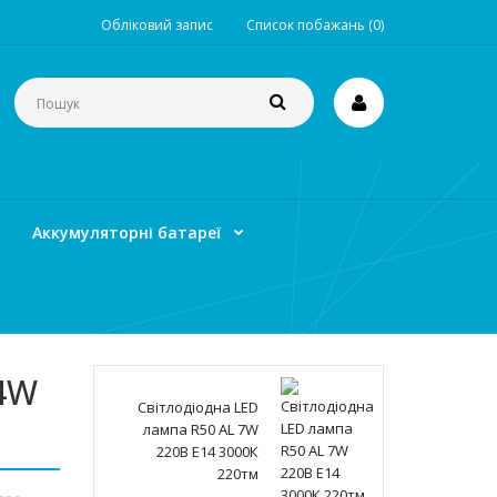
Обліковий запис
Список побажань (0)
Аккумуляторні батареї
 4W
Світлодіодна LED
лампа R50 AL 7W
220В E14 3000К
220тм