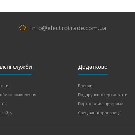
info@electrotrade.com.ua
вісні служби
Додатково
акти
Бренди
робити замовлення
Подарункові сертифікати
нтія
Партнерська програма
 сайту
Спеціальні пропозиції