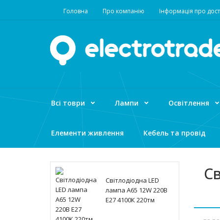
Головна
Про компанію
Інформація про дост
Всі товри
Лампи
Освітлення
Елементи живлення
Кебель та провід
Св
Світлодіодна LED
лампа A65 12W 220В
E27 4100К 220тм