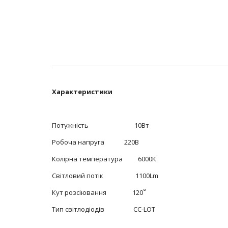
Характеристики
Потужність 10Вт
Робоча напруга 220В
Колірна температура 6000К
Світловий потік 1100Lm
Кут розсіювання 120
°
Тип світлодіодів CC-LOT