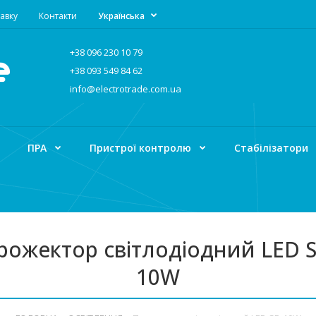
авку
Контакти
Українська
+38 096 230 10 79
+38 093 549 84 62
info@electrotrade.com.ua
ПРА
Пристрої контролю
Стабілізатори
рожектор світлодіодний LED S
10W