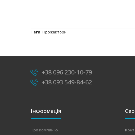
Теги:
Прожектори
+38 096 230-10-79
+38 093 549-84-62
Інформація
Сер
Про компанію
Конт