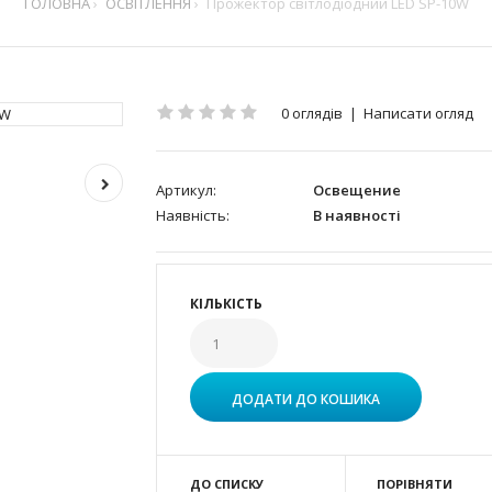
ГОЛОВНА
ОСВІТЛЕННЯ
Прожектор світлодіодний LED SP-10W
0 оглядів
|
Написати огляд
Артикул:
Освещение
Наявність:
В наявності
КІЛЬКІСТЬ
ДО СПИСКУ
ПОРІВНЯТИ