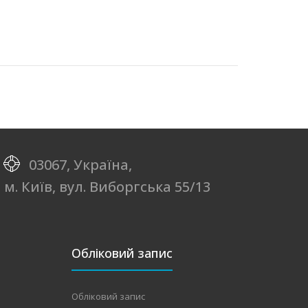
03067, Україна,
м. Київ, вул. Виборгська 55/13
Обліковий запис
Обліковий запис