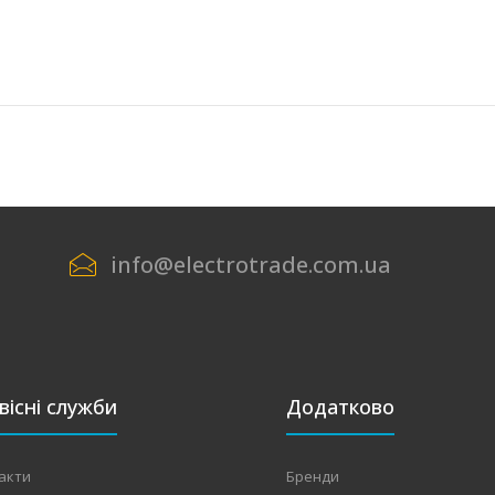
info@electrotrade.com.ua
вісні служби
Додатково
акти
Бренди