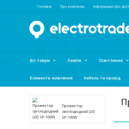
Головна
Про компанію
Інформація про дост
Всі товри
Лампи
Освітлення
Елементи живлення
Кебель та провід
П
Прожектор
світлодіодний LED
SP-100W