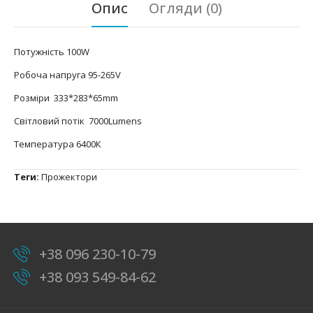
Опис
Огляди (0)
Потужність 100W
Робоча напруга 95-265V
Розміри 333*283*65mm
Світловий потік 7000Lumens
Температура 6400К
Теги:
Прожектори
+38 096 230-10-79
+38 093 549-84-62