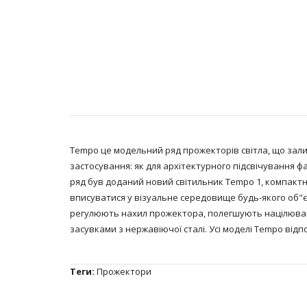
Tempo це модельний ряд прожекторів світла, що зали
застосування: як для архітектурного підсвічування ф
ряд був доданий новий світильник Tempo 1, компактн
вписуватися у візуальне середовище будь-якого об"є
регулюють нахил прожектора, полегшують націлюванн
засувками з нержавіючої сталі. Усі моделі Tempo від
Теги:
Прожектори