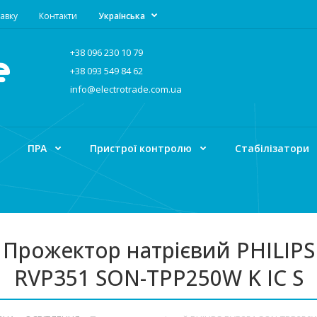
авку
Контакти
Українська
+38 096 230 10 79
+38 093 549 84 62
info@electrotrade.com.ua
ПРА
Пристрої контролю
Стабілізатори
Прожектор натрієвий PHILIPS
RVP351 SON-TPP250W K IC S