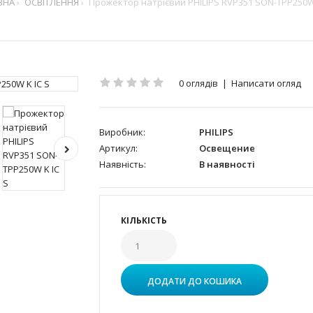
ВНА
ОСВІТЛЕННЯ
Прожектор натрієвий PHILIPS RVP351 SON-TPP250W 
0 оглядів
|
Написати огляд
Виробник:
PHILIPS
Артикул:
Освещение
Наявність:
В наявності
КІЛЬКІСТЬ