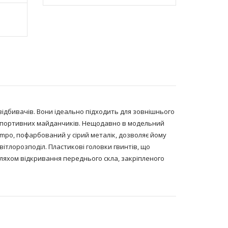
ідбивачів. Вони ідеально підходить для зовнішнього
та спортивних майданчиків. Нещодавно в модельний
mpo, пофарбований у сірий металік, дозволяє йому
ітлорозподіл. Пластикові головки гвинтів, що
ляхом відкривання переднього скла, закріпленого