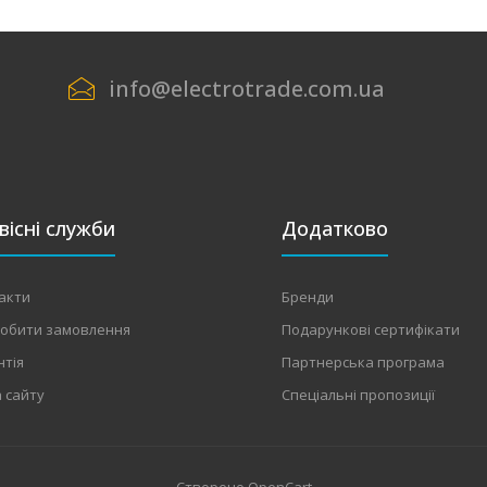
info@electrotrade.com.ua
вісні служби
Додатково
акти
Бренди
робити замовлення
Подарункові сертифікати
нтія
Партнерська програма
 сайту
Спеціальні пропозиції