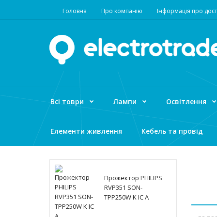
Головна
Про компанію
Інформація про дост
Всі товри
Лампи
Освітлення
Елементи живлення
Кебель та провід
Прожектор PHILIPS
RVP351 SON-
TPP250W K IC A