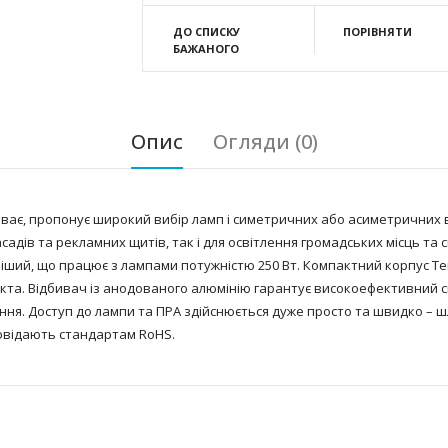
ДО СПИСКУ
ПОРІВНЯТИ
БАЖАНОГО
Опис
Огляди (0)
ває, пропонує широкий вибір ламп і симетричних або асиметричних в
асадів та рекламних щитів, так і для освітлення громадських місць 
іший, що працює з лампами потужністю 250 Вт. Компактний корпус Te
кта. Відбивач із анодованого алюмінію гарантує високоефективний св
я. Доступ до лампи та ПРА здійснюється дуже просто та швидко – ш
повідають стандартам RoHS.