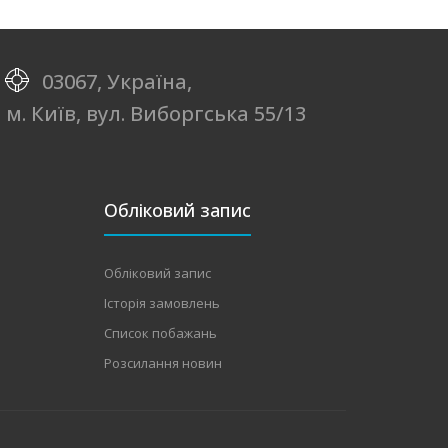
03067, Україна,
м. Київ, вул. Виборгська 55/13
Обліковий запис
Обліковий запис
Історія замовлень
Список побажань
Розсилання новин