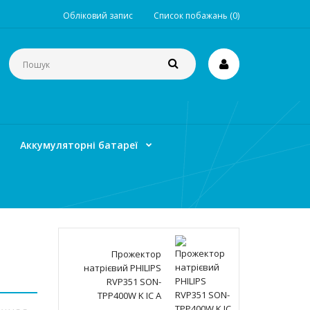
Обліковий запис
Список побажань (0)
Аккумуляторні батареї
Прожектор
натрієвий PHILIPS
RVP351 SON-
TPP400W K IC A