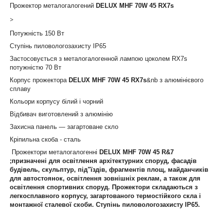
Прожектор металогалогений
DELUX MHF 70W 45 RX7s
>
Потужність 150 Вт
Ступінь пиловологозахисту IP65
Застосовується з металогалогенной лампою цоколем RX7s
потужністю 70 Вт
Корпус прожектора
DELUX MHF 70W 45 RX7s
&nb з алюмінієвого
сплаву
Кольори корпусу білий і чорний
Відбивач виготовлений з алюмінію
Захисна панель — загартоване скло
Кріпильна скоба - сталь
Прожектори металогалогенні
DELUX MHF 70W 45 R&7
;призначені для освітлення архітектурних споруд, фасадів
будівель, скульптур, під"їздів, фрагментів площ, майданчиків
для автостоянок, освітлення зовнішніх реклам, а також для
освітлення спортивних споруд. Прожектори складаються з
легкосплавного корпусу, загартованого термостійкого скла і
монтажної сталевої скоби. Ступінь пиловологозахисту IP65.