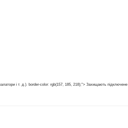
атори і т. д.). border-color: rgb(157, 185, 218);"> Захищають підключен