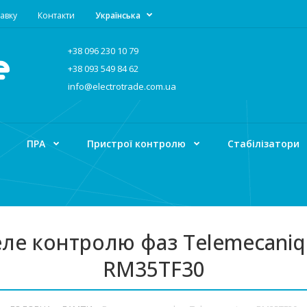
авку
Контакти
Українська
+38 096 230 10 79
+38 093 549 84 62
info@electrotrade.com.ua
ПРА
Пристрої контролю
Стабілізатори
ле контролю фаз Telemecani
RM35TF30