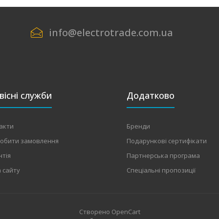
info@electrotrade.com.ua
вісні служби
Додатково
акти
Бренди
робити замовлення
Подарункові сертифікати
нтія
Партнерська програма
 сайту
Спеціальні пропозиції
Створено
OpenCart