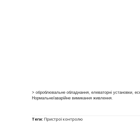
> оброблювальне обладнання, елеваторні установки, ескал
Нормальне/аварійне вимикання живлення.
Теги:
Пристрої контролю