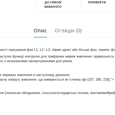
ДО СПИСКУ
ПОРІВНЯТИ
БАЖАНОГО
Опис
Огляди (0)
і чергування фаз L1, L2 і L3, обрив однієї або більше фаз, перекіс фаз
ступні функції контролю для трифазних мереж живлення: правильність че
уги з незалежними налаштуваннями для різних
х мережах живлення в наступному діапазоні
асну напругу живлення, що вимірюється як істинна rgb (157, 185, 218);"
я (локальне обладнання, сільськогосподарська техніка, вантажівки9ре