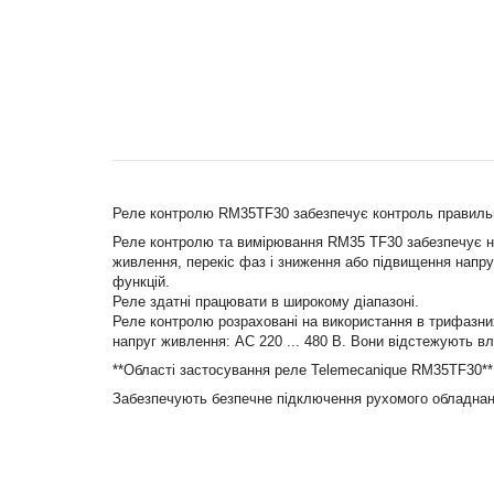
Реле контролю RM35TF30 забезпечує контроль правильност
Реле контролю та вимірювання RM35 TF30 забезпечує на
живлення, перекіс фаз і зниження або підвищення напр
функцій.
Реле здатні працювати в широкому діапазоні.
Реле контролю розраховані на використання в трифазни
напруг живлення: АС 220 ... 480 В. Вони відстежують вл
**Області застосування реле Telemecanique RM35TF30**
Забезпечують безпечне підключення рухомого обладнанн