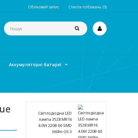
Обліковий запис
Список побажань (0)
Аккумуляторні батареї
que
Світлодіодна LED
лампа 3528 MR16
4.0W 220В 60 SMD
360lm G5.3