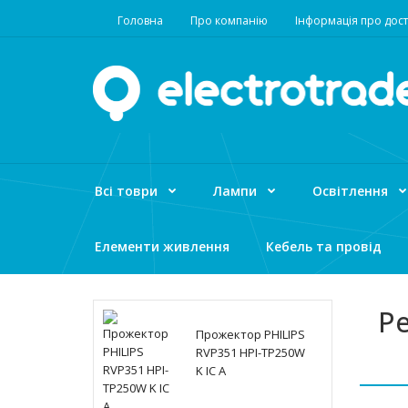
Головна
Про компанію
Інформація про дост
Всі товри
Лампи
Освітлення
Елементи живлення
Кебель та провід
Ре
Прожектор PHILIPS
RVP351 HPI-TP250W
K IC A