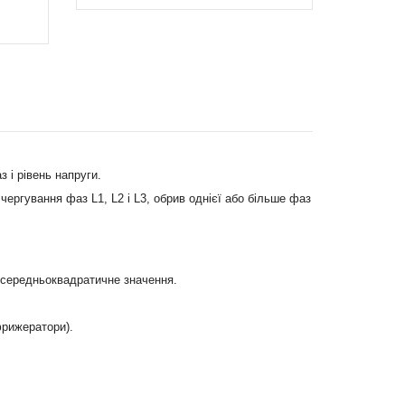
 і рівень напруги.
ргування фаз L1, L2 і L3, обрив однієї або більше фаз
> середньоквадратичне значення.
фрижератори).