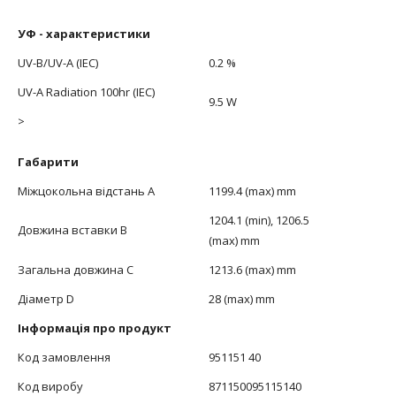
УФ - характеристики
UV-B/UV-A (IEC)
0.2 %
UV-A Radiation 100hr (IEC)
9.5 W
>
Габарити
Міжцокольна відстань А
1199.4 (max) mm
1204.1 (min), 1206.5
Довжина вставки В
(max) mm
Загальна довжина С
1213.6 (max) mm
Діаметр D
28 (max) mm
Інформація про продукт
Код замовлення
951151 40
Код виробу
871150095115140