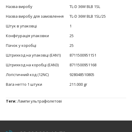
Назва виробу
TL-D 36W BLB 1SL
Назва виробу для замовлення
TL-D 36W BLB 1SL/25
Штук в упаковці
1
Конфігурація упаковки
25
Пачок у коробці
25
Штрихкод на упаковці (EAN1)
8711500951151
Штрихкод на коробці (EAN3)
8711500951168
Логістичний код (12NC)
928048510805
Вага нетто 1 штуки
211.000 gr
Теги:
Лампи ультрафіолетові