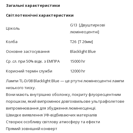
Загальні характеристики
Світлотехнічні характеристики
G13 [Двуштиркові
Цоколь
люмінесцентні]
Колба
T26 [T 26мм]
Основне застосування
Blacklight Blue
Ср .сл. при 50% відк. з ЕМПРА
15000 hr
Корисний термін служби
12000 hr
Лампи TL-D/08 Blacklight Blue — це ртутні люмінесцентні лампи
низького тиску.
Вони мають внутрішню оболонку, покриту флуоресцентним
порошком, який випромінює довгохвильове ультрафіолетове
випромінювання для збудження люмінесценції.
Швидке виявлення УФ-відбиваючих матеріалів
Створює особливу світлову атмосферу та ефекти
Прямий зовнішній конверт