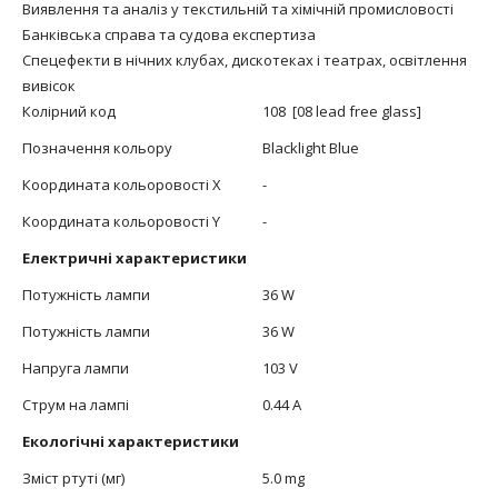
Виявлення та аналіз у текстильній та хімічній промисловості
Банківська справа та судова експертиза
Спецефекти в нічних клубах, дискотеках і театрах, освітлення
вивісок
Колірний код
108 [08 lead free glass]
Позначення кольору
Blacklight Blue
Координата кольоровості X
-
Координата кольоровості Y
-
Електричні характеристики
Потужність лампи
36 W
Потужність лампи
36 W
Напруга лампи
103 V
Струм на лампі
0.44 A
Екологічні характеристики
Зміст ртуті (мг)
5.0 mg