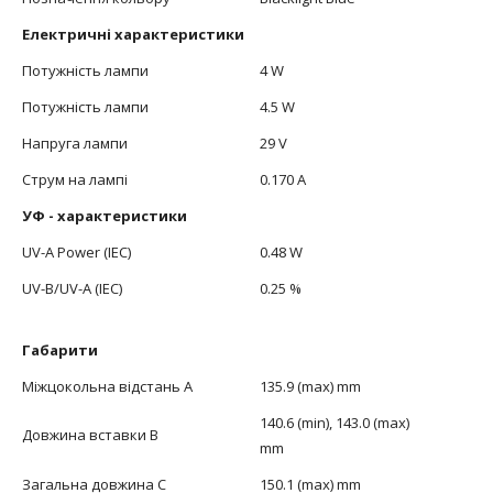
Електричні характеристики
Потужність лампи
4 W
Потужність лампи
4.5 W
Напруга лампи
29 V
Струм на лампі
0.170 A
УФ - характеристики
UV-A Power (IEC)
0.48 W
UV-B/UV-A (IEC)
0.25 %
Габарити
Міжцокольна відстань А
135.9 (max) mm
140.6 (min), 143.0 (max)
Довжина вставки В
mm
Загальна довжина С
150.1 (max) mm