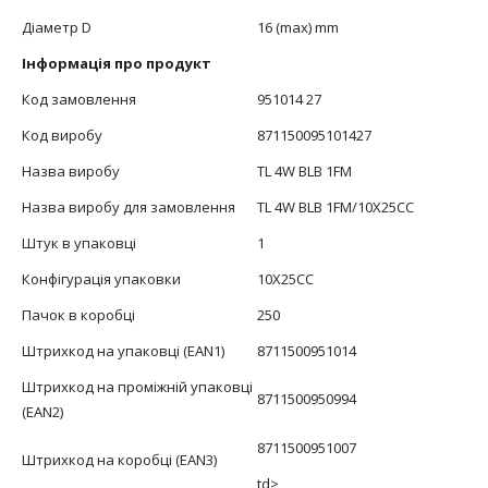
Діаметр D
16 (max) mm
Інформація про продукт
Код замовлення
951014 27
Код виробу
871150095101427
Назва виробу
TL 4W BLB 1FM
Назва виробу для замовлення
TL 4W BLB 1FM/10X25CC
Штук в упаковці
1
Конфігурація упаковки
10X25CC
Пачок в коробці
250
Штрихкод на упаковці (EAN1)
8711500951014
Штрихкод на проміжній упаковці
8711500950994
(EAN2)
8711500951007
Штрихкод на коробці (EAN3)
td>