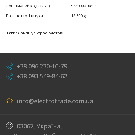
Логістичний код (12NC)
928000010803
Вага нетто 1 штуки
18.600 gr
Теги:
Лампи ультрафіолетові
+38 096 230-10-79
+38 093 549-84-62
info@electrotrade.com.ua
03067, Україна,