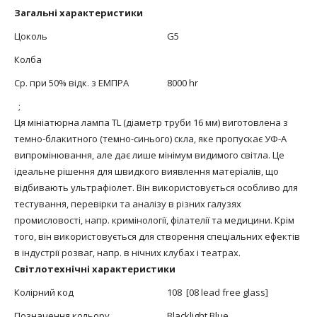
Загальні характеристики
Цоколь
G5
Колба
Ср. при 50% відк. з ЕМПРА
8000 hr
;
Ця мініатюрна лампа TL (діаметр труби 16 мм) виготовлена з
темно-блакитного (темно-синього) скла, яке пропускає УФ-А
випромінювання, але дає лише мінімум видимого світла. Це
ідеальне рішення для швидкого виявлення матеріалів, що
відбивають ультрафіолет. Він використовується особливо для
тестування, перевірки та аналізу в різних галузях
промисловості, напр. кримінології, філателії та медицини. Крім
того, він використовується для створення спеціальних ефектів
в індустрії розваг, напр. в нічних клубах і театрах.
Світлотехнічні характеристики
Колірний код
108 [08 lead free glass]
Позначення кольору
Blacklight Blue