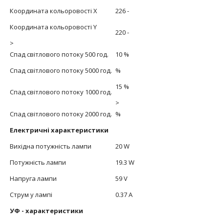
Координата кольоровості X
226 -
Координата кольоровості Y
220 -
>
Спад світлового потоку 500 год.
10 %
Спад світлового потоку 5000 год.
%
15 %
Спад світлового потоку 1000 год.
>
Спад світлового потоку 2000 год.
%
Електричні характеристики
Вихідна потужність лампи
20 W
Потужність лампи
19.3 W
Напруга лампи
59 V
Струм у лампі
0.37 A
УФ - характеристики