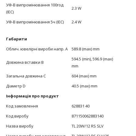
УФ-В випромінювання 100год
2.3 W
(IEC)
УФ-В випромінювання 5ч (IEC)
2.4 W
Габарити
Облич. ювелірні вироби напр. А
589.8 (max) mm
594.5 (min), 596.9 (max)
Довжина вставки В
mm
Загальна довжина С
604 (max) mm
Діаметр D
40.5 (max) mm
Інформація про продукт
Код замовлення
628831 40
Код виробу
871150062883140
Назва виробу
TL 20W/12 RS SLV
Назва виробу для замовлення
TL 20W/12 RS SLV/25