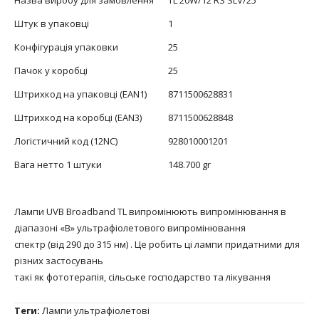
Штук в упаковці
1
Конфігурація упаковки
25
Пачок у коробці
25
Штрихкод на упаковці (EAN1)
8711500628831
Штрихкод на коробці (EAN3)
8711500628848
Логістичний код (12NC)
928010001201
Вага нетто 1 штуки
148.700 gr
Лампи UVB Broadband TL випромінюють випромінювання в
діапазоні «B» ультрафіолетового випромінювання
спектр (від 290 до 315 нм) . Це робить ці лампи придатними для
різних застосувань
такі як фототерапія, сільське господарство та лікування
Теги:
Лампи ультрафіолетові