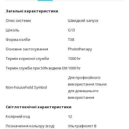
Загальні характеристики
Опис системи
Швидкий запуск
Цоколь
G13
Форма колби
T38
Основне застосування
Phototherapy
Термін корисної служби
1000 hr
Термін служби при 50% відмов EM
1000 hr
Для професійного
використання тільки
Non-household Symbol
для домашнього
використання
Світлотехнічні характеристики
Колірний код
12
Позначення кольору (код)
Ультрафіолет В