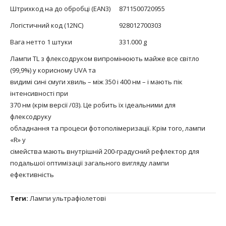
Штрихкод на до обробці (EAN3)
8711500720955
Логістичний код (12NC)
928012700303
Вага нетто 1 штуки
331.000 g
Лампи TL з флексодруком випромінюють майже все світло
(99,9%) у корисному UVA та
видимі сині смуги хвиль – між 350 і 400 нм – і мають пік
інтенсивності при
370 нм (крім версії /03). Це робить їх ідеальними для
флексодруку
обладнання та процеси фотополімеризації. Крім того, лампи
«R» у
сімейства мають внутрішній 200-градусний рефлектор для
подальшої оптимізації загального вигляду лампи
ефективність
Теги:
Лампи ультрафіолетові