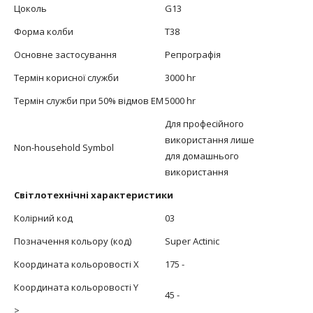
Цоколь
G13
Форма колби
T38
Основне застосування
Репрографія
Термін корисної служби
3000 hr
Термін служби при 50% відмов EM
5000 hr
Для професійного
використання лише
Non-household Symbol
для домашнього
використання
Світлотехнічні характеристики
Колірний код
03
Позначення кольору (код)
Super Actinic
Координата кольоровості X
175 -
Координата кольоровості Y
45 -
>