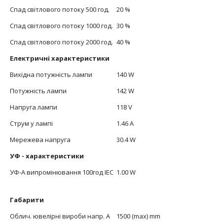
Спад світлового потоку 500 год.
20 %
Спад світлового потоку 1000 год.
30 %
Спад світлового потоку 2000 год.
40 %
Електричні характеристики
Вихідна потужність лампи
140 W
Потужність лампи
142 W
Напруга лампи
118 V
Струм у лампі
1.46 A
Мережева напруга
30.4 W
УФ - характеристики
УФ-А випромінювання 100год IEC
1.00 W
Габарити
Облич. ювелірні вироби напр. А
1500 (max) mm