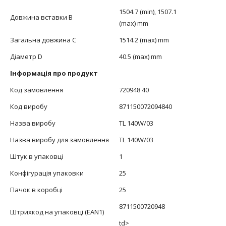
1504.7 (min), 1507.1
Довжина вставки В
(max) mm
Загальна довжина С
1514.2 (max) mm
Діаметр D
40.5 (max) mm
Інформація про продукт
Код замовлення
720948 40
Код виробу
871150072094840
Назва виробу
TL 140W/03
Назва виробу для замовлення
TL 140W/03
Штук в упаковці
1
Конфігурація упаковки
25
Пачок в коробці
25
8711500720948
Штрихкод на упаковці (EAN1)
td>