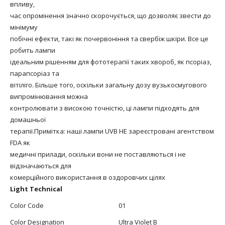
впливу,
час опромінення значно скорочується, що дозволяє звести до
мінімуму
побічні ефекти, такі як почервоніння та свербіж шкіри. Все це
робить лампи
ідеальним рішенням для фототерапії таких хвороб, як псоріаз,
парапсоріаз та
вітіліго. Більше того, оскільки загальну дозу вузькосмугового
випромінювання можна
контролювати з високою точністю, ці лампи підходять для
домашньої
терапії.Примітка: наші лампи UVB НЕ зареєстровані агентством
FDA як
медичні прилади, оскільки вони не поставляються і не
відзначаються для
комерційного використання в оздоровчих цілях
Light Technical
Color Code
01
Color Designation
Ultra Violet B