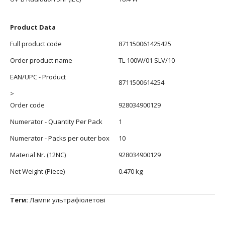
Product Data
Full product code
871150061425425
Order product name
TL 100W/01 SLV/10
EAN/UPC - Product
8711500614254
>
Order code
928034900129
Numerator - Quantity Per Pack
1
Numerator - Packs per outer box
10
Material Nr. (12NC)
928034900129
Net Weight (Piece)
0.470 kg
Теги:
Лампи ультрафіолетові