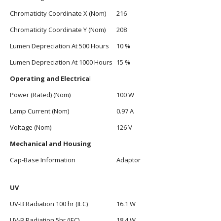
Chromaticity Coordinate X (Nom)
216
Chromaticity Coordinate Y (Nom)
208
Lumen Depreciation At 500 Hours
10 %
Lumen Depreciation At 1000 Hours
15 %
Operating and Electrica
l
Power (Rated) (Nom)
100 W
Lamp Current (Nom)
0.97 A
Voltage (Nom)
126 V
Mechanical and Housing
Cap-Base Information
Adaptor
UV
UV-B Radiation 100 hr (IEC)
16.1 W
UV-B Radiation 5hr (IEC)
18.4 W