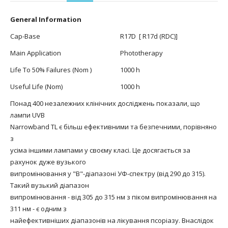
General Information
Cap-Base
R17D [ R17d (RDC)]
Main Application
Phototherapy
Life To 50% Failures (Nom )
1000 h
Useful Life (Nom)
1000 h
Понад 400 незалежних клінічних досліджень показали, що
лампи UVB
Narrowband TL є більш ефективними та безпечними, порівняно
з
усіма іншими лампами у своєму класі. Це досягається за
рахунок дуже вузького
випромінювання у "B"-діапазоні УФ-спектру (від 290 до 315).
Такий вузький діапазон
випромінювання - від 305 до 315 нм з піком випромінювання на
311 нм - є одним з
найефективніших діапазонів на лікування псоріазу. Внаслідок