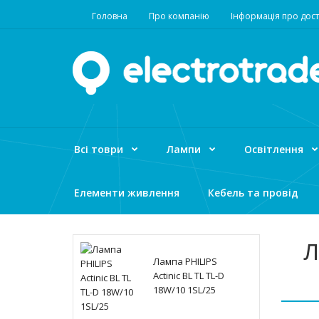
Головна
Про компанію
Інформація про дост
Всі товри
Лампи
Освітлення
Елементи живлення
Кебель та провід
Л
Лампа PHILIPS
Actinic BL TL TL-D
18W/10 1SL/25