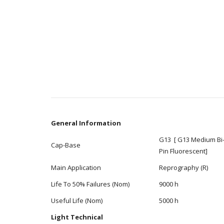
General Information
G13 [ G13 Medium Bi
Cap-Base
Pin Fluorescent]
Main Application
Reprography (R)
Life To 50% Failures (Nom)
9000 h
Useful Life (Nom)
5000 h
Light Technical