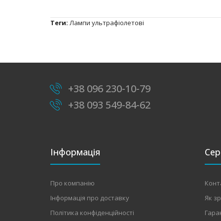
Теги:
Лампи ультрафіолетові
+38 096 230-10-79
+38 093 549-84-62
Інформація
Сер
Про компанію
Конт
Інформація про доставку
Як з
Політика конфіденційності
Гара