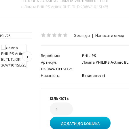
ГОЛОВНА
ЛАМПИ
ЛАМПИ УЛЬТРАФІОЛЕТОВІ
Лампа PHILIPS Actinic BL TL TL-DK 36W/10 1SL/25
0 оглядів
|
Написати огляд
Виробник:
PHILIPS
Артикул:
Лампа PHILIPS Actinic BL
DK 36W/10 1SL/25
Наявність:
В наявності
КІЛЬКІСТЬ