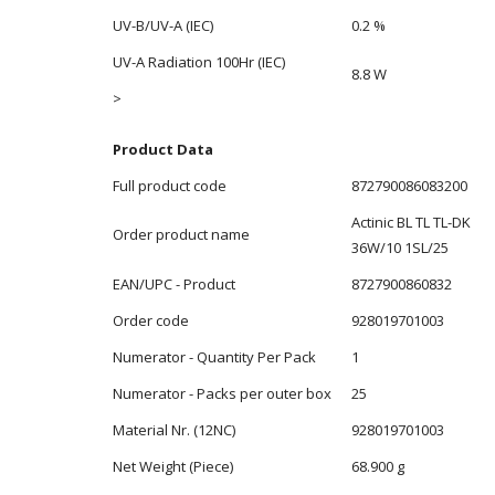
UV-B/UV-A (IEC)
0.2 %
UV-A Radiation 100Hr (IEC)
8.8 W
>
Product Data
Full product code
872790086083200
Actinic BL TL TL-DK
Order product name
36W/10 1SL/25
EAN/UPC - Product
8727900860832
Order code
928019701003
Numerator - Quantity Per Pack
1
Numerator - Packs per outer box
25
Material Nr. (12NC)
928019701003
Net Weight (Piece)
68.900 g