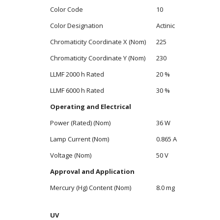
Color Code
10
Color Designation
Actinic
Chromaticity Coordinate X (Nom)
225
Chromaticity Coordinate Y (Nom)
230
LLMF 2000 h Rated
20 %
LLMF 6000 h Rated
30 %
Operating and Electrical
Power (Rated) (Nom)
36 W
Lamp Current (Nom)
0.865 A
Voltage (Nom)
50 V
Approval and Application
Mercury (Hg) Content (Nom)
8.0 mg
UV