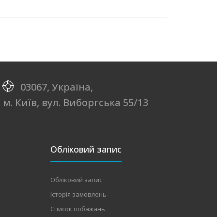
03067, Україна,
м. Київ, вул. Виборгська 55/13
Обліковий запис
Обліковий запис
Історія замовлень
Список побажань