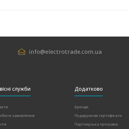
info@electrotrade.com.ua
вісні служби
Додатково
акти
Бренди
робити замовлення
Подарункові сертифікати
нтія
Партнерська програма