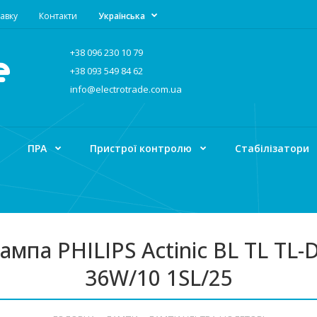
авку
Контакти
Українська
+38 096 230 10 79
+38 093 549 84 62
info@electrotrade.com.ua
ПРА
Пристрої контролю
Стабілізатори
ампа PHILIPS Actinic BL TL TL-
36W/10 1SL/25