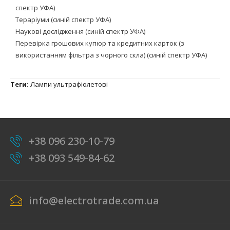
спектр УФА)
Тераріуми (синій спектр УФА)
Наукові дослідження (синій спектр УФА)
Перевірка грошових купюр та кредитних карток (з
використанням фільтра з чорного скла) (синій спектр УФА)
Теги:
Лампи ультрафіолетові
+38 096 230-10-79
+38 093 549-84-62
info@electrotrade.com.ua