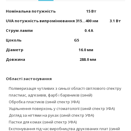
Номінальна потужність 15 Вт
UVA
потужність випромінювання 315...400 нм 3.1 Вт
Струм лампи 0.4 А
Цоколь
G
5
Діаметр 16.0 мм
Довжина 288.0 мм
Області застосування
Полімеризація чутливих з синьої області світлового спектру
пластмас, адгезивів, фарб і барвників (синій)
Обробка пластиків (синій спектр УФА)
Ущільнення поверхонь у стоматології (синій спектр УФА)
Догляд за нігтями на руках (синій спектр УФА)
Пастки для комах (синій спектр УФА)
Експонування під час виробництва друкованих плат (синій