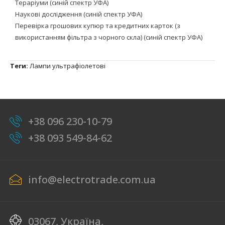
Тераріуми (синій спектр УФА)
Наукові дослідження (синій спектр УФА)
Перевірка грошових купюр та кредитних карток (з
використанням фільтра з чорного скла) (синій спектр УФА)
Теги:
Лампи ультрафіолетові
+38 096 230-10-79
+38 093 549-84-62
info@electrotrade.com.ua
03067, Україна,