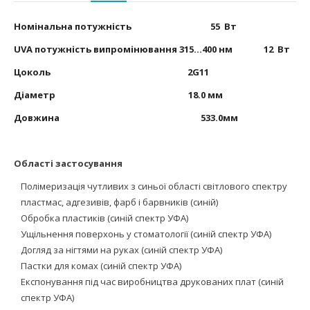
Номінальна потужність 55 Вт
UVA потужність випромінювання 315...400 нм 12 Вт
Цоколь 2
G
11
Діаметр 18.0 мм
Довжина 533.0мм
Області застосування
Полімеризація чутливих з синьої області світлового спектру
пластмас, адгезивів, фарб і барвників (синій)
Обробка пластиків (синій спектр УФА)
Ущільнення поверхонь у стоматології (синій спектр УФА)
Догляд за нігтями на руках (синій спектр УФА)
Пастки для комах (синій спектр УФА)
Експонування під час виробництва друкованих плат (синій
спектр УФА)