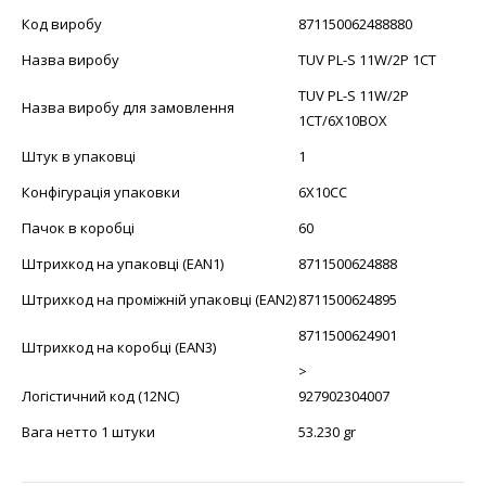
Код виробу
871150062488880
Назва виробу
TUV PL-S 11W/2P 1CT
TUV PL-S 11W/2P
Назва виробу для замовлення
1CT/6X10BOX
Штук в упаковці
1
Конфігурація упаковки
6X10CC
Пачок в коробці
60
Штрихкод на упаковці (EAN1)
8711500624888
Штрихкод на проміжній упаковці (EAN2)
8711500624895
8711500624901
Штрихкод на коробці (EAN3)
>
Логістичний код (12NC)
927902304007
Вага нетто 1 штуки
53.230 gr