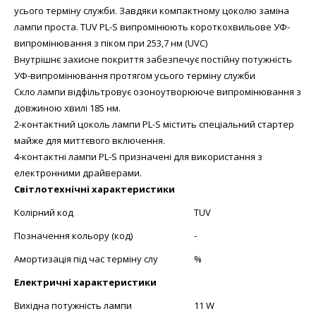
усього терміну служби. Завдяки компактному цоколю заміна
лампи проста. TUV PL-S випромінюють короткохвильове УФ-
випромінювання з піком при 253,7 нм (UVC)
Внутрішнє захисне покриття забезпечує постійну потужність
УФ-випромінювання протягом усього терміну служби
Скло лампи відфільтровує озоноутворююче випромінювання з
довжиною хвилі 185 нм.
2-контактний цоколь лампи PL-S містить спеціальний стартер
майже для миттєвого включення.
4-контактні лампи PL-S призначені для використання з
електронними драйверами.
Світлотехнічні характеристики
Колірний код
TUV
Позначення кольору (код)
-
Амортизація під час терміну слу
%
Електричні характеристики
Вихідна потужність лампи
11 W