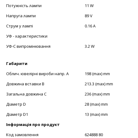
Потужність лампи
11 W
Напруга лампи
89 V
Струм у лампі
0.16 A
УФ - характеристики
УФ-C випромінювання
3.2 W
Габарити
Облич. ювелірні вироби напр. А
198 (max) mm
Довжина вставки В
213.3 (max) mm
Загальна довжина С
236 (max) mm
Діаметр D
28 (max) mm
Діаметр D1
13 (max) mm
Інформація про продукт
Код замовлення
624888 80