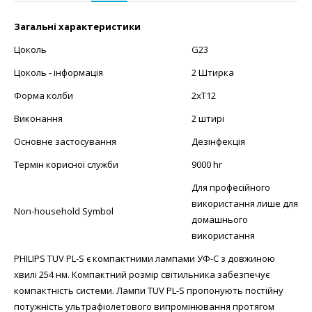
Загальні характеристики
Цоколь
G23
Цоколь - інформація
2 Штирка
Форма колби
2xT12
Виконання
2 штирі
Основне застосування
Дезінфекція
Термін корисної служби
9000 hr
Для професійного
використання лише для
Non-household Symbol
домашнього
використання
PHILIPS TUV PL-S є компактними лампами УФ-С з довжиною
хвилі 254 нм. Компактний розмір світильника забезпечує
компактність системи. Лампи TUV PL-S пропонують постійну
потужність ультрафіолетового випромінювання протягом