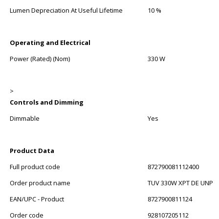
Lumen Depreciation At Useful Lifetime
10 %
Operating and Electrical
Power (Rated) (Nom)
330 W
>
Controls and Dimming
Dimmable
Yes
Product Data
Full product code
872790081112400
Order product name
TUV 330W XPT DE UNP
EAN/UPC - Product
8727900811124
Order code
928107205112