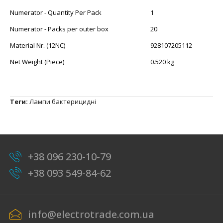
Numerator - Quantity Per Pack
1
Numerator - Packs per outer box
20
Material Nr. (12NC)
928107205112
Net Weight (Piece)
0.520 kg
Теги:
Лампи бактерицидні
+38 096 230-10-79
+38 093 549-84-62
info@electrotrade.com.ua