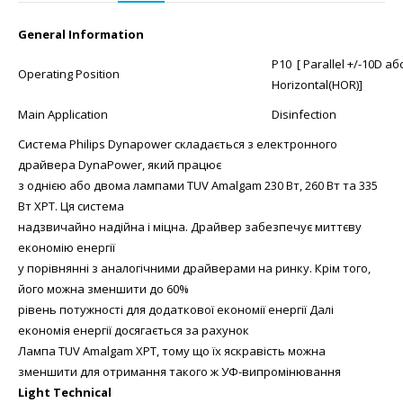
General Information
P10 [ Parallel +/-10D аб
Operating Position
Horizontal(HOR)]
Main Application
Disinfection
Система Philips Dynapower складається з електронного
драйвера DynaPower, який працює
з однією або двома лампами TUV Amalgam 230 Вт, 260 Вт та 335
Вт XPT. Ця система
надзвичайно надійна і міцна. Драйвер забезпечує миттєву
економію енергії
у порівнянні з аналогічними драйверами на ринку. Крім того,
його можна зменшити до 60%
рівень потужності для додаткової економії енергії Далі
економія енергії досягається за рахунок
Лампа TUV Amalgam XPT, тому що їх яскравість можна
зменшити для отримання такого ж УФ-випромінювання
Light Technical