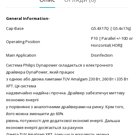
General Information-
Cap-Base
G5.4X17Q [ G5.4x17q]
P10 [ Parallel +/-10D or
Operating Position
Horizontal( HOR)]
Main Application
Disinfection
Система Philips Dynapower складається з електронного
драйвера DynaPower, який працює
з однією або двома лампами TUV Amalgam 230 Вт, 260 Вт і 335 Вт
XPT. Ця система
надзвичайно надійна і прочна. Драйвер забезпечує миттєву
економію енергії
у порівнянні з аналогічними драйверами на ринку. Крім того,
його можна зменшити до 60%
рівень потужності для додаткової економії енергії. Дальша
економія енергії досягається за рахунок
Лампа TUV Amalgam XPT, тому що їх яскравість можна