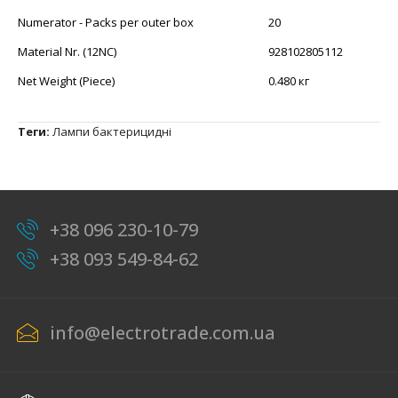
Numerator - Packs per outer box
20
Material Nr. (12NC)
928102805112
Net Weight (Piece)
0.480 кг
Теги:
Лампи бактерицидні
+38 096 230-10-79
+38 093 549-84-62
info@electrotrade.com.ua