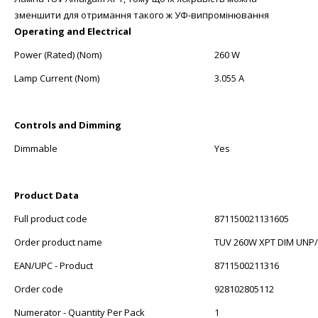
зменшити для отримання такого ж УФ-випромінювання
Operating and Electrical
Power (Rated) (Nom)
260 W
Lamp Current (Nom)
3.055 A
Controls and Dimming
Dimmable
Yes
Product Data
Full product code
871150021131605
Order product name
TUV 260W XPT DIM UNP
EAN/UPC - Product
8711500211316
Order code
928102805112
Numerator - Quantity Per Pack
1