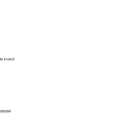
gle Ended
385899