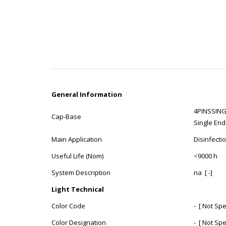
General Information
4PINSSING
Cap-Base
Single End
Main Application
Disinfecti
Useful Life (Nom)
<
9000 h
System Description
na [ -]
Light Technical
Color Code
- [ Not Spe
Color Designation
- [ Not Spe