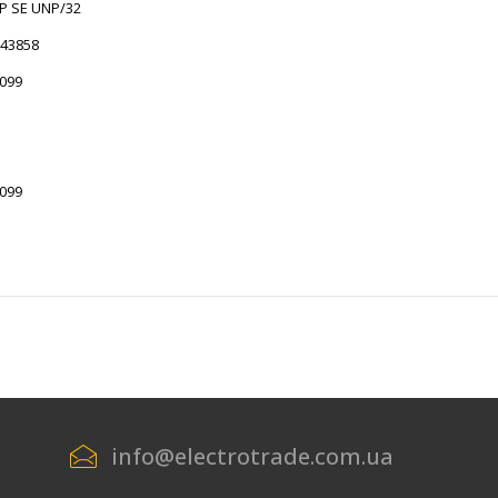
P SE UNP/32
43858
099
099
info@electrotrade.com.ua