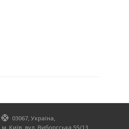
03067, Україна,
м. Київ, вул. Виборгська 55/13