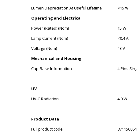
Lumen Depreciation At Useful Lifetime
<
15 %
Operating and Electrical
Power (Rated) (Nom)
15 W
Lamp Current (Nom)
<
0.4 A
Voltage (Nom)
43 V
Mechanical and Housing
Cap-Base Information
4 Pins Sin
UV
UV-C Radiation
4.0 W
Product Data
Full product code
871150064