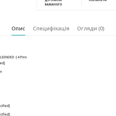
БАЖАНОГО
Опис
Специфікація
Огляди (0)
LEENDED [ 4 Pins
ed]
on
cified]
cified]