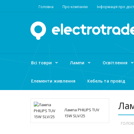
Головна
Про компанію
Інформація про дост
Всі товри
Лампи
Освітлення
Елементи живлення
Кебель та провід
Лам
Лампа PHILIPS TUV
15W SLV/25
ГОЛОВ