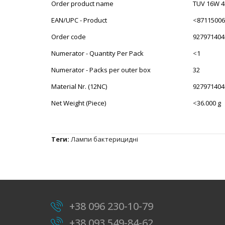
Order product name
TUV 16W 4
EAN/UPC - Product
<
87115006
Order code
927971404
Numerator - Quantity Per Pack
<
1
Numerator - Packs per outer box
32
Material Nr. (12NC)
927971404
Net Weight (Piece)
<
36.000 g
Теги:
Лампи бактерицидні
+38 096 230-10-79
+38 093 549-84-62