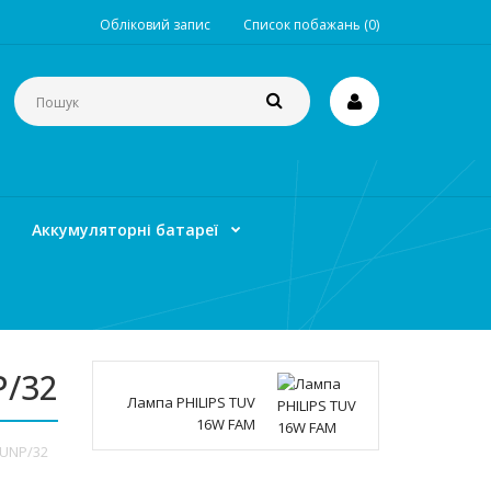
Обліковий запис
Список побажань (0)
Аккумуляторні батареї
P/32
Лампа PHILIPS TUV
16W FAM
 UNP/32