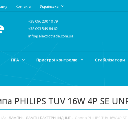
авку
Контакти
Українська
+38 096 230 10 79
+38 093 549 84 62
info@electrotrade.com.ua
ПРА
Пристрої контролю
Стабілізатори
па PHILIPS TUV 16W 4P SE UN
НА
ЛАМПИ
ЛАМПЫ БАКТЕРИЦИДНЫЕ
Лампа PHILIPS TUV 16W 4P SE