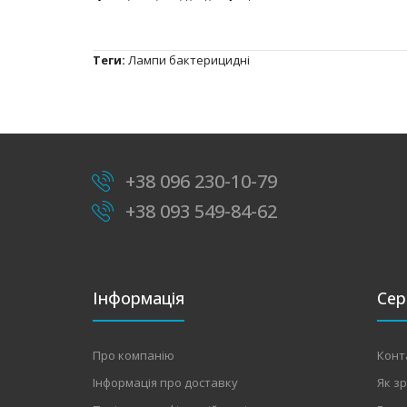
Теги:
Лампи бактерицидні
+38 096 230-10-79
+38 093 549-84-62
Інформація
Сер
Про компанію
Конт
Інформація про доставку
Як з