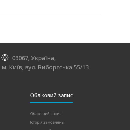
03067, Україна,
м. Київ, вул. Виборгська 55/13
Обліковий запис
Обліковий запис
Історія замовлень