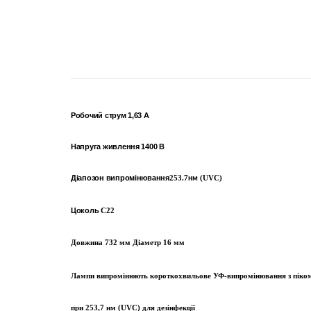
Робочий струм 1,63 А
Напруга живлення 1400 В
Діапозон випромінювання
253.7
(UVC)
нм
Цоколь
C22
Довжина 732 мм Діаметр 16 мм
Лампи випромінюют
ь к
ороткохвильове УФ-випромінювання з піко
при 253,7 нм (UVC) для дезінфекції