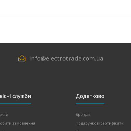
info@electrotrade.com.ua
вісні служби
Додатково
акти
Бренди
робити замовлення
Подарункові сертифікати