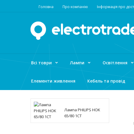
Головна
Про компанію
Інформація про дост
Всі товри
Лампи
Освітлення
Елементи живлення
Кебель та провід
Лампа PHILIPS HOK
65/80 1CT