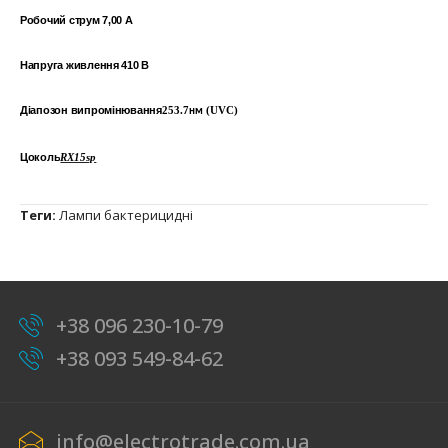
Робочий струм 7,00 А
Напруга живлення 410 В
Діапозон випромінювання
253.7
(UVC)
нм
Цоколь
RX15sp
Теги:
Лампи бактерицидні
+38 096 230-10-79
+38 093 549-84-62
info@electrotrade.com.ua