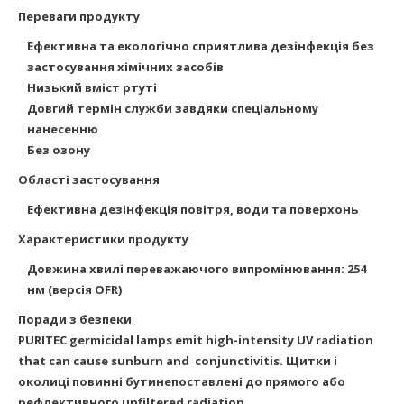
Переваги продукту
Ефективна та екологічно сприятлива дезінфекція без
застосування хімічних засобів
Низький вміст ртуті
Довгий термін служби завдяки спеціальному
нанесенню
Без озону
Області застосування
Ефективна дезінфекція повітря, води та поверхонь
Характеристики продукту
Довжина хвилі переважаючого випромінювання: 254
нм (версія OFR)
Поради з безпеки
PURITEC germicidal lamps emit high-intensity UV radiation
that can cause sunburn and
conjunctivitis. Щитки і
околиці повинні бутинепоставлені до прямого або
рефлективного unfiltered radiation.