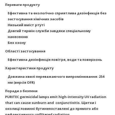
Переваги продукту
Ефективна та екологічно сприятлива дезінфекція без
застосування хімічних засобів
Низький вміст ртуті
Довгий термін служби завдяки спеціальному
нанесенню
Без озону
Області застосування
Ефективна дезінфекція повітря, води та поверхонь
Характеристики продукту
Довжина хвилі переважаючого випромінювання: 254
нм (версія OFR)
Поради з безпеки
PURITEC germicidal lamps emit high-intensity UV radiation
that can cause sunburn and
conjunctivitis. Щитки і
околиці повинні бутинепоставлені до прямого або
рефлективного unfiltered radiation.