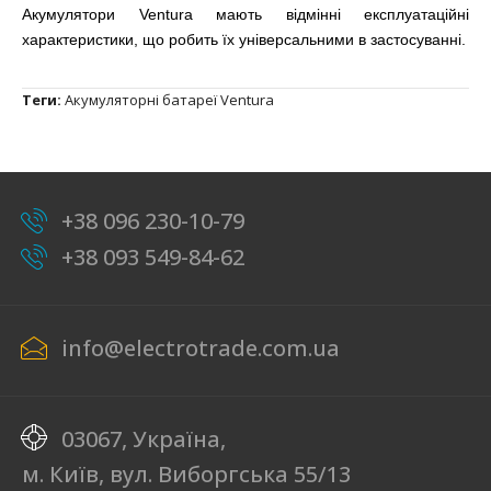
Акумулятори Ventura мають відмінні експлуатаційні
характеристики, що робить їх універсальними в застосуванні.
Теги:
Акумуляторні батареї Ventura
+38 096 230-10-79
+38 093 549-84-62
info@electrotrade.com.ua
03067, Україна,
м. Київ, вул. Виборгська 55/13