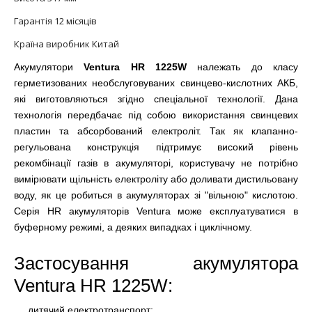
Гарантія 12 місяців
Країна виробник Китай
Акумулятори
Ventura HR 1225W
належать до класу
герметизованих необслуговуваних свинцево-кислотних АКБ,
які виготовляються згідно спеціальної технології. Дана
технологія передбачає під собою використання свинцевих
пластин та абсорбований електроліт. Так як клапанно-
регульована конструкція підтримує високий рівень
рекомбінації газів в акумуляторі, користувачу не потрібно
вимірювати щільність електроліту або доливати дистильовану
воду, як це робиться в акумуляторах зі "вільною" кислотою.
Серія HR акумуляторів Ventura може експлуатуватися в
буферному режимі, а деяких випадках і циклічному.
Застосування акумулятора
Ventura HR 1225W:
дитячий електротранспорт;