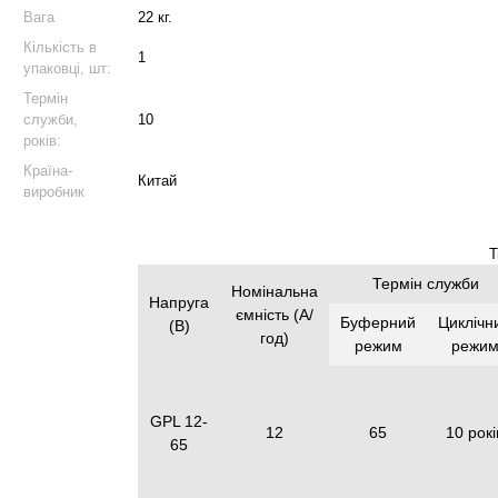
Вага
22 кг.
Кількість в
1
упаковці, шт:
Термін
служби,
10
років:
Країна-
Китай
виробник
Т
Термін служби
Номінальна
Напруга
ємність (А/
Буферний
Циклічн
(В)
год)
режим
режи
GPL 12-
12
65
10 рокі
65