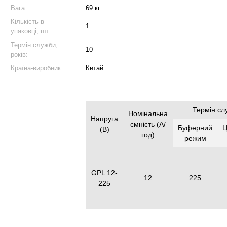
Вага
69 кг.
Кількість в
1
упаковці, шт:
Термін служби,
10
років:
Країна-виробник
Китай
Термін сл
Номінальна
Напруга
ємність (А/
Буферний
Ц
(В)
год)
режим
GPL 12-
12
225
225