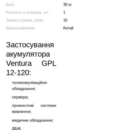
Вага
38 кг.
Кількість в упаковці, шт:
1
Термін служби, років:
10
Країна-виробник
Китай
Застосування
акумулятора
Ventura GPL
12-120:
телекомунікаційне
обладнання;
сервера;
промислові системи
живлення;
медичне обладнання;
ДБЖ.