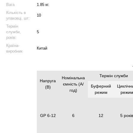
Вага
1.85 кг.
Кількість в
10
упаковці, шт:
Термін
служби,
5
років:
Країна-
Китай
виробник
Термін служби
Номінальна
Напруга
ємність (А/
Буферний
Циклічн
(В)
год)
режим
режи
GP 6-12
6
12
5 рокі